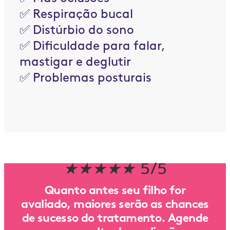
✅ Respiração bucal
✅ Distúrbio do sono
✅ Dificuldade para falar,
mastigar e deglutir
✅ Problemas posturais
★
★
★
★
★
5/5
Quanto antes seu filho for
avaliado, maiores serão as chances
de sucesso do tratamento. Agende