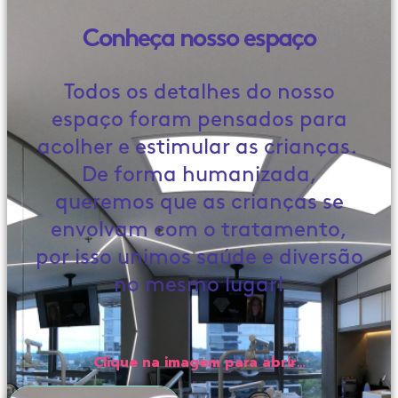
Conheça nosso espaço
Todos os detalhes do nosso
espaço foram pensados para
acolher e estimular as crianças.
De forma humanizada,
queremos que as crianças se
envolvam com o tratamento,
por isso unimos saúde e diversão
no mesmo lugar!
Clique na imagem para abrir…